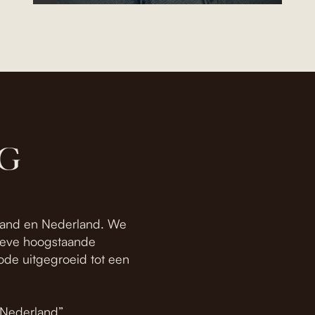
G
esland en Nederland. We
tieve hoogstaande
ode uitgegroeid tot een
n Nederland”