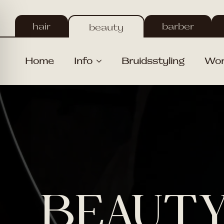
Skip
to
hair
barber
beauty
main
content
Home
Info
Bruidsstyling
Wor
BEAUT