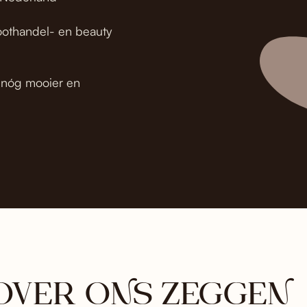
oothandel- en beauty
t nóg mooier en
OVER ONS ZEGGEN